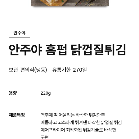
안주야
안주야 홈펍 닭껍질튀김
보관
편의식(냉동)
유통기한
270일
용량
220g
제품특징
맥주에 딱 어울리는 바삭한 튀김안주
매콤하고 고소하게 튀겨낸 바삭한 닭껍질 튀김
에어프라이어 최적화된 튀김기술로 바삭한
구현