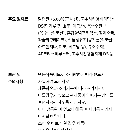
주요 원재료
닭껍질 75.00%(국내산), 고추치킨용배터믹스-
DS{밀가루(밀:호주, 미국산), 옥수수전분
(옥수수:외국산), 혼합양념프리믹스, 정제소금,
파슬리후레이크}, 식물성유지{콩기름(외국산:
아르헨티나, 미국, 베트남 등), 규소수지},
AF크리스피부스터, 고추치킨용염지제-DS 등
보관 및
냉동식품이므로 조리방법에 따라 반드시
주의사항
가열하여 드십시오
제품의 양과 조리기구에 따라 조리시간이
다를경우가 있으므로 제품이 익어가는 상태를
보면서 조리하도록 하십시오.
이미 냉동된 바 있으니 해동 후 재냉동 시키지
마시길 바랍니다.
조리 후 바로 드실 경우 제품이