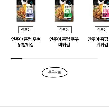
안주야
안주야
안주야
안주야 홈펍 무뼈
안주야 홈펍 쭈꾸
안주야 홈펍
닭발튀김
미튀김
위튀김
목록으로