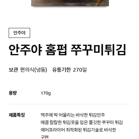
안주야
안주야 홈펍 쭈꾸미튀김
보관
편의식(냉동)
유통기한
270일
용량
170g
제품특징
맥주에 딱 어울리는 바삭한 튀김안주
매콤 칼칼한 튀김옷을 입은 쫄깃한 쭈꾸미 튀김
에어프라이어 최적화된 튀김기술로 바삭한
구현