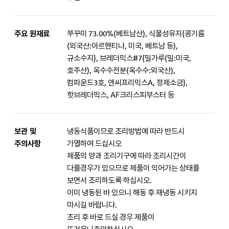
주요 원재료
쭈꾸미 73.00%(베트남산), 식물성유지{콩기름
(외국산:아르헨티나, 미국, 베트남 등),
규소수지}, 브레더믹스#7{밀가루(밀:미국,
호주산), 옥수수전분(옥수수:외국산),
컴파운드3호, 엔씨프리믹스A, 정제소금},
핫브레더믹스, AF크리스피부스터 등
보관 및
냉동식품이므로 조리방법에 따라 반드시
주의사항
가열하여 드십시오
제품의 양과 조리기구에 따라 조리시간이
다를경우가 있으므로 제품이 익어가는 상태를
보면서 조리하도록 하십시오.
이미 냉동된 바 있으니 해동 후 재냉동 시키지
마시길 바랍니다.
조리 후 바로 드실 경우 제품이