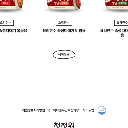
요리한수
요리한수
요리한수
숙성다대기 볶음용
요리한수 숙성다대기 비빔용
요리한수 숙성다대
용
목록으로
개인정보처리방침
이메일무단수집거부
사이트맵
청