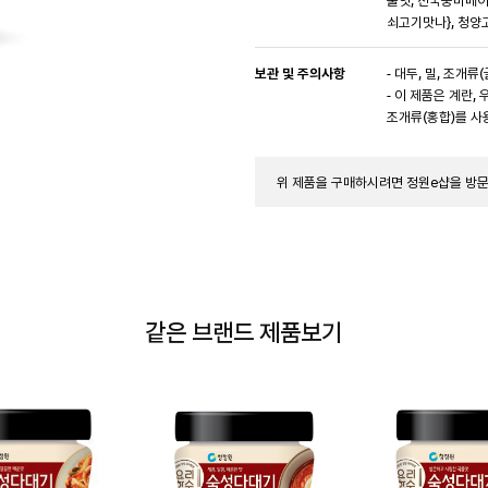
쇠고기맛나}, 청양
보관 및 주의사항
- 대두, 밀, 조개류(
- 이 제품은 계란, 
조개류(홍합)를 사
위 제품을 구매하시려면 정원e샵을 방
같은 브랜드 제품보기