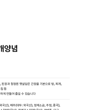
개양념
, 된장과 청정원 햇살담은 간장을 기본으로 탕, 찌개,
무침 등
하게 만들어 즐길 수 있습니다
국산), 메주(대두: 외국산), 정제소금, 주정, 종국},
{양파(국산), 파엑기스(대파:국산), 양배추, 당근,