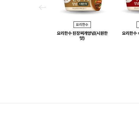
P
r
요리한수
e
요리한수 된장찌개양념(시원한
요리한수 
v
맛)