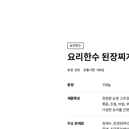
요리한수
요리한수 된장찌
보관
냉장
유통기한
180일
용량
150g
제품특징
청정원 순창 고추장
볶음, 조림, 비빔, 
다양한 요리를 간편
주요 원재료
정제수, 된장{대두(외
물엿, 진국풍미베이스