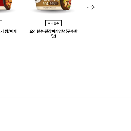
N
e
요리한수
요리한수
x
기 탕/찌개
요리한수 된장찌개양념(구수한
요리한수 청국장찌개양
t
맛)