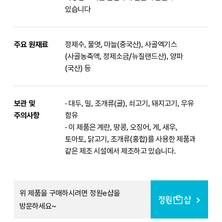
있습니다
주요 원재료
정제수, 물엿, 마늘(중국산), 사골엑기스
(사골농축액, 정제소금/뉴질랜드산), 양파
(국산) 등
보관 및
- 대두, 밀, 조개류(굴), 쇠고기, 돼지고기, 우유
주의사항
함유
- 이 제품은 계란, 땅콩, 오징어, 게, 새우,
토아토, 닭고기, 조개류(홍합)를 사용한 제품과
같은 제조 시설에서 제조하고 있습니다.
위 제품을 구매하시려면 정원e샵을
방문하세요~