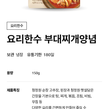
요리한수
요리한수 부대찌개양념
보관
냉장
유통기한
180일
용량
150g
제품특징
청정원 순창 고추장, 된장과 청정원 햇살담은
간장을 기본으로 탕, 찌개, 볶음, 조림, 비빔,
무침 등
다양한 요리를 간편하게 만들어 즐길 수