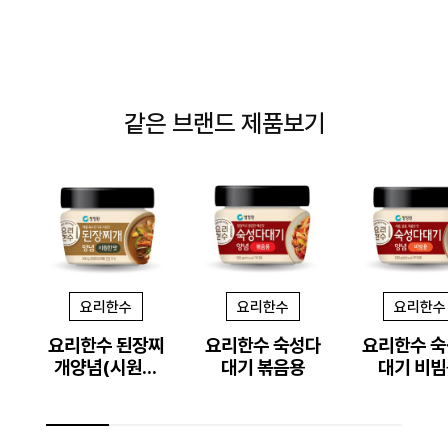
같은 브랜드 제품보기
요리한수
요리한수
요리한수
요리한수 된장찌
요리한수 숙성다
요리한수 
개양념(시원한
대기 볶음용
대기 비빔
맛)