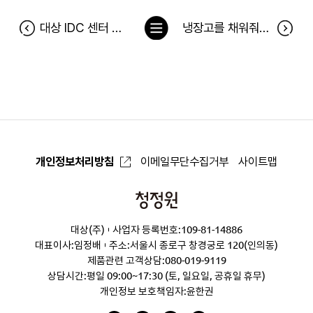
목
대상 IDC 센터 이전에 따른 청정원 서비스 일시 중단 안내
냉장고를 채워줘 205차 당첨자(12월 14일~12월 20일)
록
으
로
개인정보처리방침
이메일무단수집거부
사이트맵
청
정
대상(주)
사업자 등록번호:109-81-14886
원
대표이사:임정배
주소:서울시 종로구 창경궁로 120(인의동)
제품관련 고객상담:
080-019-9119
상담시간:평일 09:00~17:30 (토, 일요일, 공휴일 휴무)
개인정보 보호책임자:윤한권