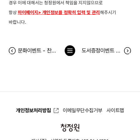
경우 이에 대해서는 청정원에서 책임을 지지않으므로
항상
마이페이지> 개인정보를 정확히 입력 및 관리
해주시기
바랍니다.
목
문화이벤트 - 찬란하지 않아도 괜찮아 공연 당첨자
도서증정이벤트 <오늘 같은 날 청바지를 입다니 경솔했다> 당첨자
록
으
로
개인정보처리방침
이메일무단수집거부
사이트맵
청
정