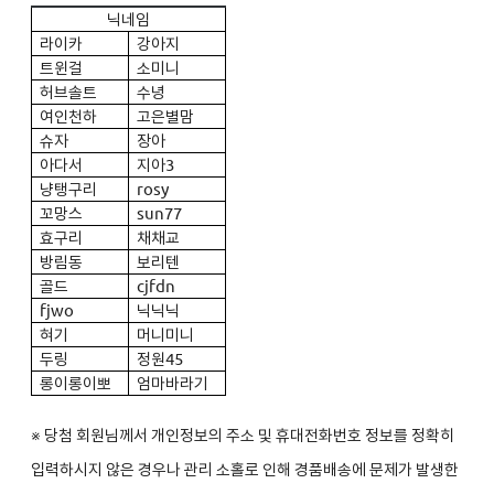
닉네임
라이카
강아지
트윈걸
소미니
허브솔트
수녕
여인천하
고은별맘
슈자
장아
아다서
지아3
냥탱구리
rosy
꼬망스
sun77
효구리
채채교
방림동
보리텐
골드
cjfdn
fjwo
닉닉닉
혀기
머니미니
두링
정원45
롱이롱이뽀
엄마바라기
※ 당첨 회원님께서 개인정보의 주소 및 휴대전화번호 정보를 정확히
입력하시지 않은 경우나 관리 소홀로 인해 경품배송에 문제가 발생한