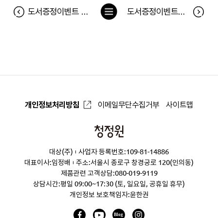
목
도서증정이벤트 <같이 있고 싶다가도 혼자 있고 싶어> 당첨자
도서증정이벤트< job? 나는 청와대에서 일할 거야! >당첨자
록
으
로
개인정보처리방침
이메일무단수집거부
사이트맵
청
정
대상(주)
사업자 등록번호:109-81-14886
원
대표이사:임정배
주소:서울시 종로구 창경궁로 120(인의동)
제품관련 고객상담:
080-019-9119
상담시간:평일 09:00~17:30 (토, 일요일, 공휴일 휴무)
개인정보 보호책임자:윤한권