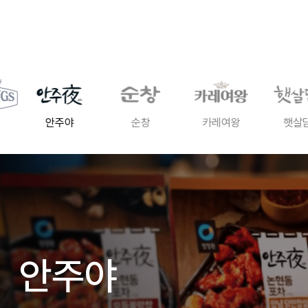
정
원
안주야
순창
카레여왕
햇살
안주야