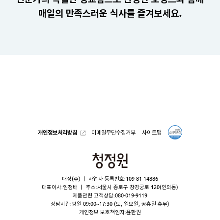
매일의 만족스러운 식사를 즐겨보세요.
개인정보처리방침
이메일무단수집거부
사이트맵
청
정
대상(주)
사업자 등록번호:109-81-14886
원
대표이사:임정배
주소:서울시 종로구 창경궁로 120(인의동)
제품관련 고객상담:
080-019-9119
상담시간:평일 09:00~17:30 (토, 일요일, 공휴일 휴무)
개인정보 보호책임자:윤한권