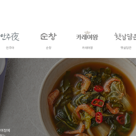
안주야
순창
카레여왕
햇살담은
 여정에
사하는