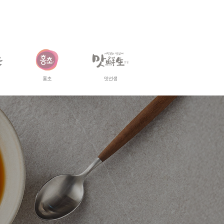
홍초
맛선생