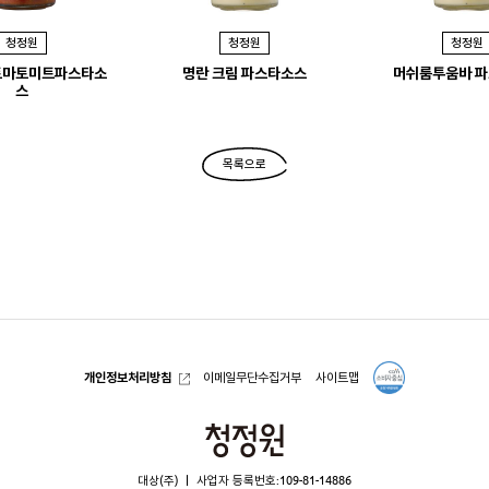
청정원
청정원
청정원
토마토미트파스타소
명란 크림 파스타소스
머쉬룸투움바 
스
목록으로
개인정보처리방침
이메일무단수집거부
사이트맵
청
정
대상(주)
사업자 등록번호:109-81-14886