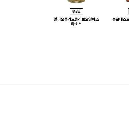
r
청정원
e
알리오올리오올리브오일파스
볼로네즈
v
타소스