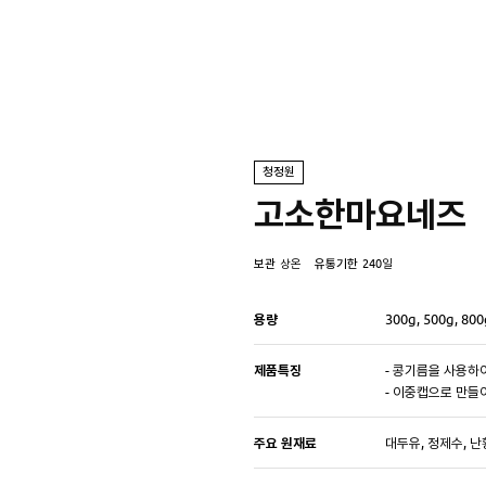
청정원
고소한마요네즈
보관
상온
유통기한
240일
용량
300g, 500g, 800
제품특징
- 콩기름을 사용하
- 이중캡으로 만들
주요 원재료
대두유, 정제수, 난