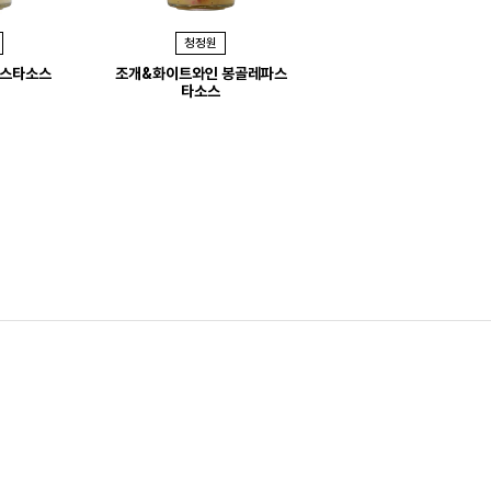
e
청정원
청정원
x
파스타소스
조개&화이트와인 봉골레파스
찍먹 레몬크림소스
t
타소스