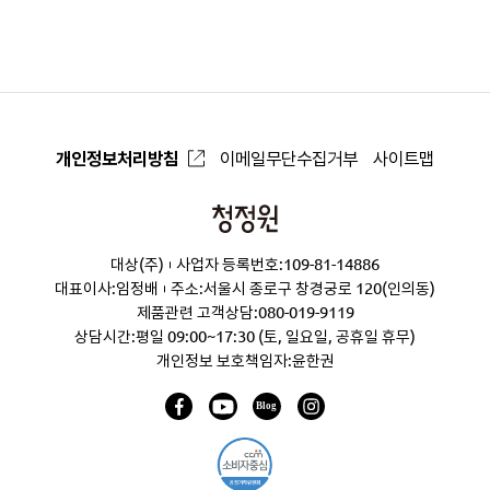
으
로
개인정보처리방침
이메일무단수집거부
사이트맵
청
정
대상(주)
사업자 등록번호:109-81-14886
원
대표이사:임정배
주소:서울시 종로구 창경궁로 120(인의동)
제품관련 고객상담:
080-019-9119
상담시간:평일 09:00~17:30 (토, 일요일, 공휴일 휴무)
개인정보 보호책임자:윤한권