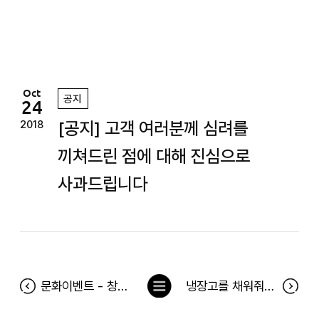
정
원
Oct
공지
24
[공지] 고객 여러분께 심려를
2018
끼쳐드린 점에 대해 진심으로
사과드립니다
목
문화이벤트 - 창문너머 어렴풋이 공연 당첨자
냉장고를 채워줘 92차 당첨자(10월 15일~10월 21일)
록