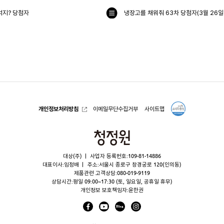
먹지? 당첨자
목
록
으
로
개인정보처리방침
이메일무단수집거부
사이트맵
청
정
대상(주)
사업자 등록번호:109-81-14886
원
대표이사:임정배
주소:서울시 종로구 창경궁로 120(인의동)
제품관련 고객상담:
080-019-9119
상담시간:평일 09:00~17:30 (토, 일요일, 공휴일 휴무)
개인정보 보호책임자:윤한권