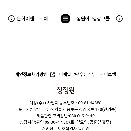
목
문화이벤트 - 에덴미용실 당첨자
정원아! 냉장고를 채워줘 44차 당첨자(11월13일~11월 19일)
록
으
로
개인정보처리방침
이메일무단수집거부
사이트맵
청
정
대상(주)
사업자 등록번호:109-81-14886
원
대표이사:임정배
주소:서울시 종로구 창경궁로 120(인의동)
제품관련 고객상담:
080-019-9119
상담시간:평일 09:00~17:30 (토, 일요일, 공휴일 휴무)
개인정보 보호책임자:윤한권