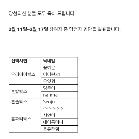
당첨되신 분들 모두 축하 드립니다.
2월 11일~2월 17일
참여자 중 당첨자 명단을 발표합니다.
선택사연
닉네임
꽃예은
우리아이박스
아이린31
우잇힝
밍쿠야
혼밥박스
namna
혼술박스
Seoju
주주주주주
샤인이
홈파티박스
내이름미니
은유하임