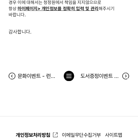
경우 이에 대해서는 청정원에서 책임을 지지않으므로
항상
마이페이지> 개인정보를 정확히 입력 및 관리
해주시기
바랍니다.
감사합니다.
목
문화이벤트 - 런닝맨<마지막 승자> 공연 당첨자
도서증정이벤트 <비커군과 방과후 과학실> 당첨자
록
으
로
개인정보처리방침
이메일무단수집거부
사이트맵