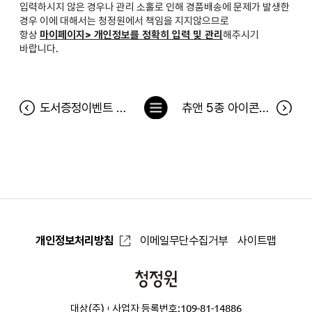
입력하시지 않은 경우나 관리 소홀로 인해 경품배송에 문제가 발생한
경우 이에 대해서는 청정원에서 책임을 지지않으므로
항상
마이페이지> 개인정보를 정확히 입력 및 관리
해주시기
바랍니다.
목
도서증정이벤트 <라이프 인테리어가 있는 집> 당첨자
츄앤 5종 아이콘 찾기 이벤트 당첨자
록
으
로
개인정보처리방침
이메일무단수집거부
사이트맵
청
정
대상(주)
사업자 등록번호:109-81-14886