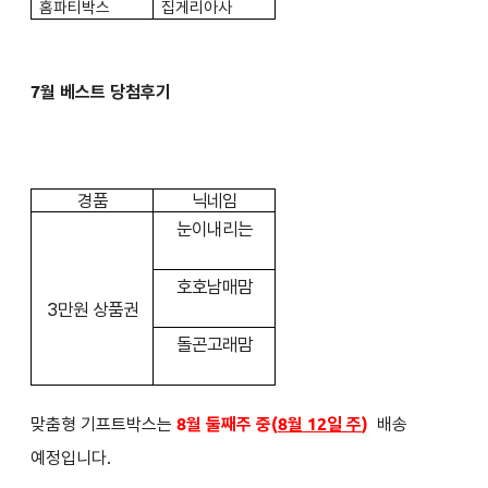
홈파티박스
집게리아사
7월 베스트 당첨후기
경품
닉네임
눈이내리는
호호남매맘
3만원 상품권
돌곤고래맘
맞춤형 기프트박스는
8월 둘째주 중(
8월 12일 주
)
배송
예정입니다.