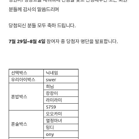
분들께 감사의 말씀드리며
당첨되신 분들 모두 축하 드립니다.
7월 29일~8월 4일
참여자 중 당첨자 명단을 발표합니다.
선택박스
닉네임
우리아이박스
swer
희님
캉캉이
혼밥박스
라미라미
5759
오오카미
열정마녀
혼술박스
밍디
ony