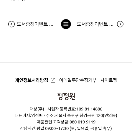
목
도서증정이벤트 <오늘 같은 날 청바지를 입다니 경솔했다> 당첨자
도서증정이벤트 <죽음의 에티켓> 당첨자
록
으
로
개인정보처리방침
이메일무단수집거부
사이트맵
청
정
대상(주)
사업자 등록번호:109-81-14886
원
대표이사:임정배
주소:서울시 종로구 창경궁로 120(인의동)
제품관련 고객상담:
080-019-9119
상담시간:평일 09:00~17:30 (토, 일요일, 공휴일 휴무)