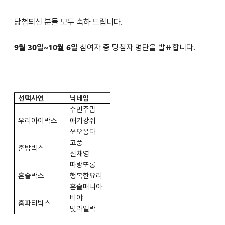
당첨되신 분들 모두 축하 드립니다.
9월 30일~10월 6일
참여자 중 당첨자 명단을 발표합니다.
선택사연
닉네임
수민주맘
우리아이박스
애기강쥐
쪼오옹다
고풍
혼밥박스
신채영
따랑또롱
혼술박스
행복한요리
혼술매니아
비야
홈파티박스
빛라일락