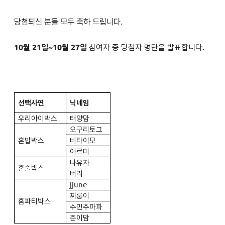
당첨되신 분들 모두 축하 드립니다.
10월 21일~10월 27일
참여자 중 당첨자 명단을 발표합니다.
선택사연
닉네임
우리아이박스
태양맘
오구리토그
혼밥박스
비타이모
아르미
나유자
혼술박스
벼리
jjune
찌룽이
홈파티박스
수민주파파
준이맘