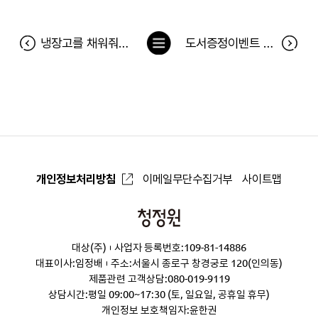
목
냉장고를 채워줘 147차 당첨자(11월 4일~11월 10일)
도서증정이벤트 <새 차 사는 날> 당첨자
록
으
로
개인정보처리방침
이메일무단수집거부
사이트맵
청
정
대상(주)
사업자 등록번호:109-81-14886
원
대표이사:임정배
주소:서울시 종로구 창경궁로 120(인의동)
제품관련 고객상담:
080-019-9119
상담시간:평일 09:00~17:30 (토, 일요일, 공휴일 휴무)
개인정보 보호책임자:윤한권