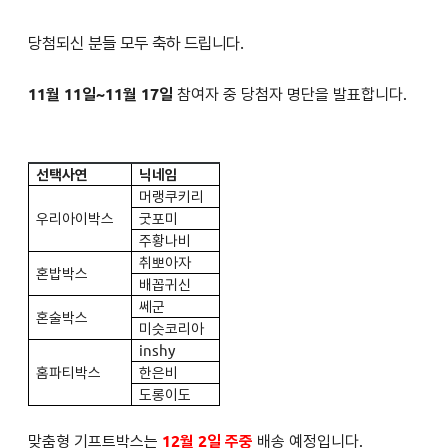
당첨되신 분들 모두 축하 드립니다.
11월 11일~11월 17일
참여자 중 당첨자 명단을 발표합니다.
선택사연
닉네임
머랭쿠키리
우리아이박스
굿포미
주황나비
취뽀아자
혼밥박스
배꼽귀신
쎄군
혼술박스
미슷코리아
inshy
홈파티박스
한은비
도롱이도
맞춤형 기프트박스는
12월 2일 주중
배송 예정입니다.