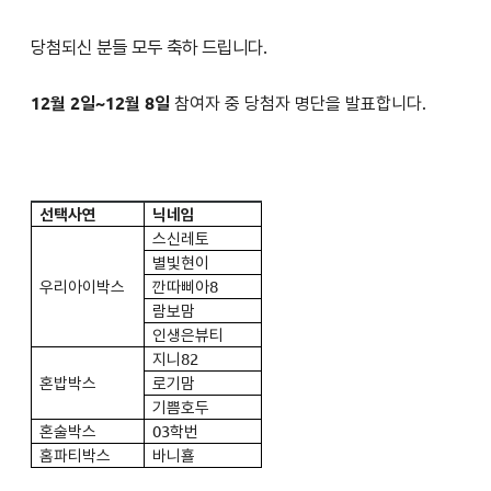
당첨되신 분들 모두 축하 드립니다.
12월 2일~12월 8일
참여자 중 당첨자 명단을 발표합니다.
선택사연
닉네임
스신레토
별빛현이
우리아이박스
깐따삐아8
람보맘
인생은뷰티
지니82
혼밥박스
로기맘
기쁨호두
혼술박스
03
학번
홈파티박스
바니횰