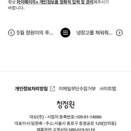
항상
마이페이지> 개인정보를 정확히 입력 및 관리
해주시기
바랍니다.
목
5월 정원이의 푸드박스 당첨자
냉장고를 채워줘 172차 당첨자(4월 27일~5월 3일) 및 4월 베스트 당첨후기
록
으
로
개인정보처리방침
이메일무단수집거부
사이트맵
청
정
대상(주)
사업자 등록번호:109-81-14886
원
대표이사:임정배
주소:서울시 종로구 창경궁로 120(인의동)
제품관련 고객상담:
080-019-9119