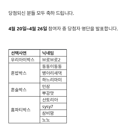
당첨되신 분들 모두 축하 드립니다.
4월 20일~4월 26일
참여자 중 당첨자 명단을 발표합니다.
선택사연
닉네임
우리아이박스
브로브로2
동동이동동
혼밥박스
병아리새댁
하느리마미
민삼
혼술박스
뿌감맛
산토리아
sysy7
홈파티박스
삼비맘
노노