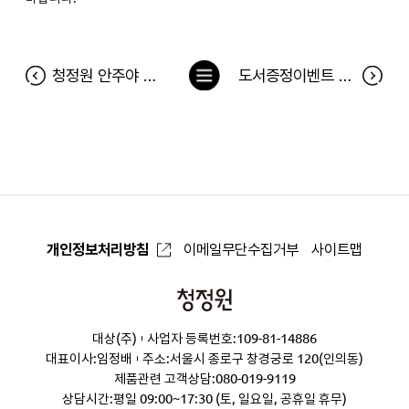
목
청정원 안주야 상온 신제품 아이콘 찾기 이벤트 당첨자
도서증정이벤트 <우리 아이 정리교육법> 당첨자
록
으
로
개인정보처리방침
이메일무단수집거부
사이트맵
청
정
대상(주)
사업자 등록번호:109-81-14886
원
대표이사:임정배
주소:서울시 종로구 창경궁로 120(인의동)
제품관련 고객상담:
080-019-9119
상담시간:평일 09:00~17:30 (토, 일요일, 공휴일 휴무)