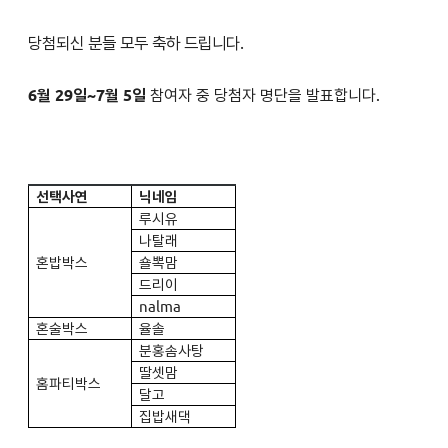
당첨되신 분들 모두 축하 드립니다.
6월 29일~7월 5일
참여자 중 당첨자 명단을 발표합니다
.
선택사연
닉네임
루시유
나탈래
혼밥박스
숄뽁맘
드리이
nalma
혼술박스
율솔
분홍솜사탕
딸셋맘
홈파티박스
달고
집밥새댁