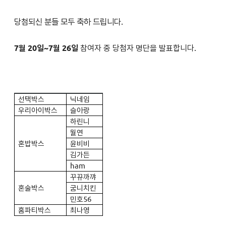
당첨되신 분들 모두 축하 드립니다.
7월 20일~7월 26일
참여자 중 당첨자 명단을 발표합니다
.
선택박스
닉네임
우리아이박스
슬아랑
하린니
월연
혼밥박스
윤비비
김가든
ham
꾸뀨까꺄
혼술박스
굼니치킨
민호56
홈파티박스
최나영