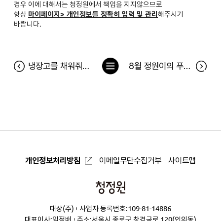
경우 이에 대해서는 청정원에서 책임을 지지않으므로
항상
마이페이지> 개인정보를 정확히 입력 및 관리
해주시기
바랍니다.
목
냉장고를 채워줘 183차 당첨자(7월 13일~7월 19일)
8월 정원이의 푸드박스 당첨자
록
으
로
개인정보처리방침
이메일무단수집거부
사이트맵
청
정
대상(주)
사업자 등록번호:109-81-14886
원
대표이사:임정배
주소:서울시 종로구 창경궁로 120(인의동)