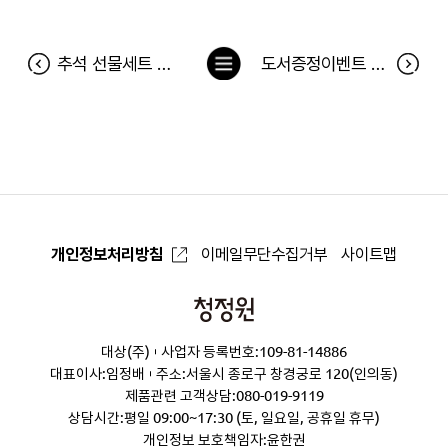
목
추석 선물세트 아이콘 찾기 이벤트 당첨자
도서증정이벤트 <하루 10분 인문학> 당첨자
록
으
로
개인정보처리방침
이메일무단수집거부
사이트맵
청
정
대상(주)
사업자 등록번호:109-81-14886
원
대표이사:임정배
주소:서울시 종로구 창경궁로 120(인의동)
제품관련 고객상담:
080-019-9119
상담시간:평일 09:00~17:30 (토, 일요일, 공휴일 휴무)
개인정보 보호책임자:윤한권