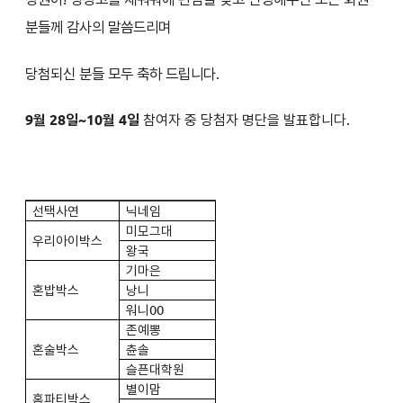
분들께 감사의 말씀드리며
당첨되신 분들 모두 축하 드립니다.
9월 28일~10월 4일
참여자 중 당첨자 명단을 발표합니다
.
선택사연
닉네임
미모그대
우리아이박스
왕국
기마은
혼밥박스
낭니
워니00
존예뽕
혼술박스
츈솔
슬픈대학원
별이맘
홈파티박스