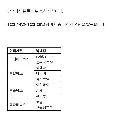
당첨되신 분들 모두 축하 드립니다.
12월 14일~12월 20일
참여자 중 당첨자 명단을 발표합니다
.
선택사연
닉네임
rohba
우리아이박스
준우나르샤
쏭애교
혼밥박스
나나야
꿈꾸는별
아담과이브
혼술박스
Zizi
란주부
코닝
홈파티박스
요술램프진