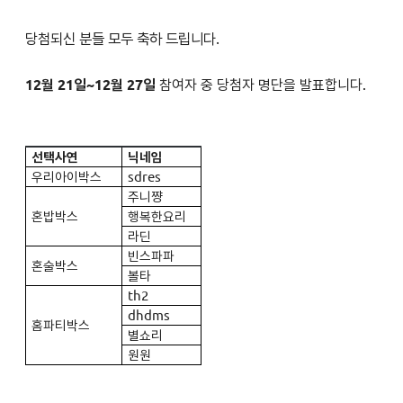
당첨되신 분들 모두 축하 드립니다.
12월 21일~12월 27일
참여자 중 당첨자 명단을 발표합니다
.
선택사연
닉네임
우리아이박스
sdres
주니쨩
혼밥박스
행복한요리
라딘
빈스파파
혼술박스
볼타
th2
dhdms
홈파티박스
별쇼리
원원