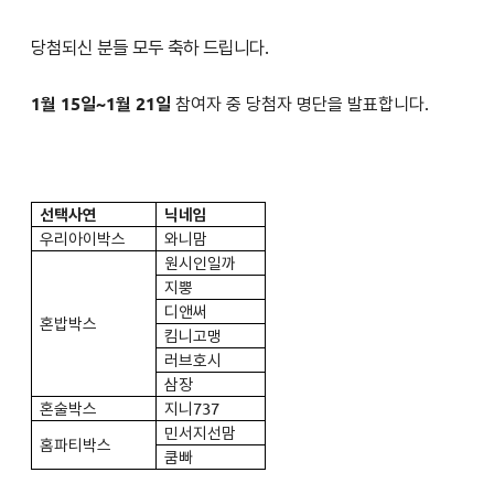
당첨되신 분들 모두 축하 드립니다.
1월 15일~1월 21일
참여자 중 당첨자 명단을 발표합니다.
선택사연
닉네임
우리아이박스
와니맘
원시인일까
지뿡
디앤써
혼밥박스
킴니고맹
러브호시
삼장
혼술박스
지니737
민서지선맘
홈파티박스
쿰빠