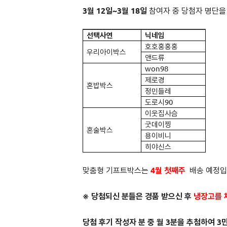
3월 12일~3월 18일
참여자 중 당첨자 명단을
선택사연
닉네임
호호홍홍홍
우리아이박스
앤드류
won98
제로경
혼밥박스
정민들레
도로시90
이웃집사슴
굿데이찡
혼술박스
용이비니
히야신스
맞춤형 기프트박스는
4월 첫째주
배송 예정입
※ 당첨되신 분들은
경품 받으신 후
냉장고를 
당첨 후기 작성자 분 중 월 3분을 추첨하여 3