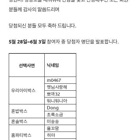
분들께 감사의 말씀드리며
당첨되신 분들 모두 축하 드립니다.
5월 28일~6월 3일
참여자 중 당첨자 명단을 발표합니다.
닉네임
선택사연
m0467
햇님사랑해
우리아이박스
뽀까32
워니워니아
Dong
혼밥박스
초록소금
혼술박스
미숭숭
율꼬맘
홈파티박스
히야