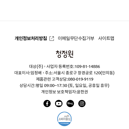
로
개인정보처리방침
이메일무단수집거부
사이트맵
청
정
대상(주)
사업자 등록번호:109-81-14886
원
대표이사:임정배
주소:서울시 종로구 창경궁로 120(인의동)
제품관련 고객상담:
080-019-9119
상담시간:평일 09:00~17:30 (토, 일요일, 공휴일 휴무)
개인정보 보호책임자:윤한권