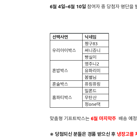
6월 4일~6월 10일
참여자 중 당첨자 명단을 
선택사연
닉네임
짱구83
우리아이박스
써니쥬니
빵실이
영주니2
혼밥박스
유화리미
봄별님
혼술박스
퓨링퓨링
밀론드
홈파티박스
무탄산
정one댁
맞춤형 기프트박스는
6월 마지막주
배송 예정
※ 당첨되신 분들은
경품 받으신 후
냉장고를 