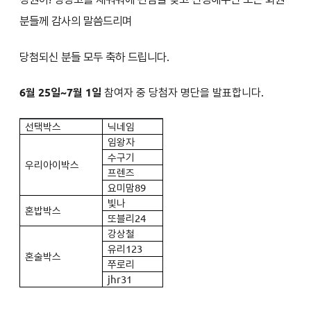
분들께 감사의 말씀드리며
당첨되신 분들 모두 축하 드립니다.
6월 25일~7월 1일
참여자 중 당첨자 명단을 발표합니다.
선택박스
닉네임
임왕자
수구기
우리아이박스
프렌즈
요미맘89
빛나
혼밥박스
또블리24
강상철
유리123
혼술박스
쭈로리
jhr31