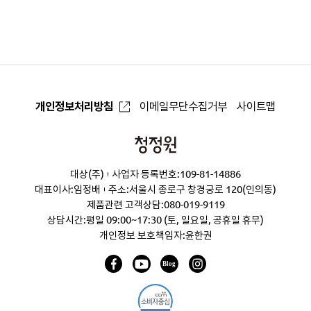
으
로
개인정보처리방침
이메일무단수집거부
사이트맵
청
정
대상(주)
사업자 등록번호:109-81-14886
원
대표이사:임정배
주소:서울시 종로구 창경궁로 120(인의동)
제품관련 고객상담:
080-019-9119
상담시간:평일 09:00~17:30 (토, 일요일, 공휴일 휴무)
개인정보 보호책임자:윤한권