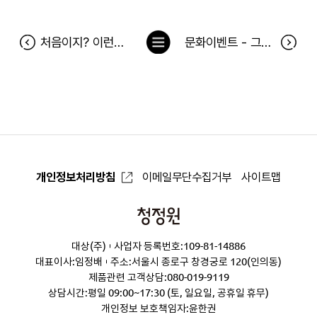
목
처음이지? 이런병맛! 맛있는 병맛 공유이벤트 당첨자
문화이벤트 - 그믐, 또는 당신이 세계를 기억하는 방식 9월6일(목) 공연 당첨자
록
으
로
개인정보처리방침
이메일무단수집거부
사이트맵
청
정
대상(주)
사업자 등록번호:109-81-14886
원
대표이사:임정배
주소:서울시 종로구 창경궁로 120(인의동)
제품관련 고객상담:
080-019-9119
상담시간:평일 09:00~17:30 (토, 일요일, 공휴일 휴무)
개인정보 보호책임자:윤한권