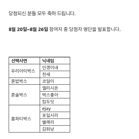
당첨되신 분들 모두 축하 드립니다.
8월 20일~8월 26일
참여자 중 당첨자 명단을 발표합니다.
선택사연
닉네임
인갱이네
우리아이박스
천세
혼밥박스
코알이
엘리시온
혼술박스
벅스좋아
킴두잇
ejay
포일시리
홈파티박스
별래리
김워낭