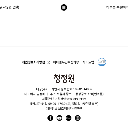
일~12월 2일)
하루를 특별하
목
록
으
로
개인정보처리방침
이메일무단수집거부
사이트맵
청
정
대상(주)
사업자 등록번호:109-81-14886
원
대표이사:임정배
주소:서울시 종로구 창경궁로 120(인의동)
제품관련 고객상담:
080-019-9119
상담시간:평일 09:00~17:30 (토, 일요일, 공휴일 휴무)
개인정보 보호책임자:윤한권