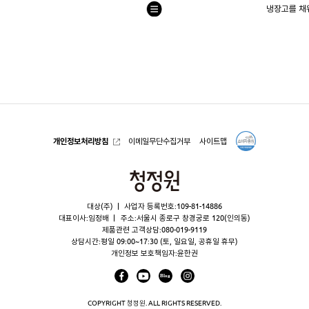
냉장고를 채워
목
록
으
로
개인정보처리방침
이메일무단수집거부
사이트맵
청
정
대상(주)
사업자 등록번호:109-81-14886
원
대표이사:임정배
주소:서울시 종로구 창경궁로 120(인의동)
제품관련 고객상담:
080-019-9119
상담시간:평일 09:00~17:30 (토, 일요일, 공휴일 휴무)
개인정보 보호책임자:윤한권
COPYRIGHT 청정원. ALL RIGHTS RESERVED.