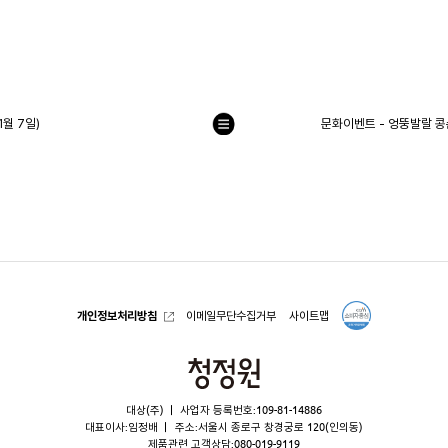
월 7일)
문화이벤트 - 엉뚱발랄 콩
목
록
으
로
개인정보처리방침
이메일무단수집거부
사이트맵
청
정
대상(주)
사업자 등록번호:109-81-14886
원
대표이사:임정배
주소:서울시 종로구 창경궁로 120(인의동)
제품관련 고객상담:
080-019-9119