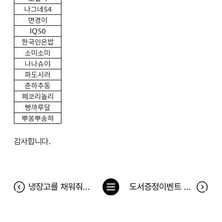
나그네54
면경이
IQ50
한국인은밥
소미소미
나나슈야
파도시러
춘하추동
페코리놀리
빵까루달
뿌쏭뿌송햐
감사합니다.
목
냉장고를 채워줘 165차 당첨자(3월 9일~3월 15일)
도서증정이벤트 <나는 차라리 부동산과 연애한다> 당첨자
록
으