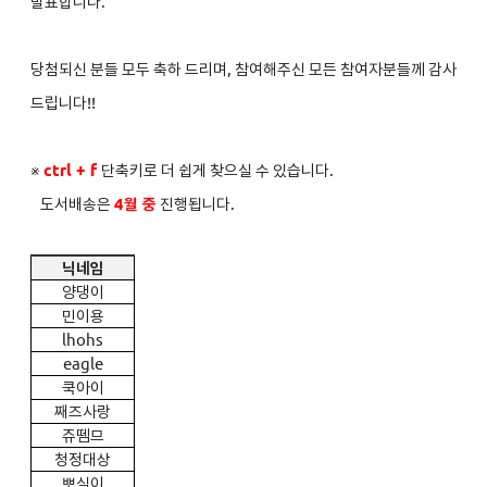
발표합니다.
당첨되신 분들 모두 축하 드리며, 참여해주신 모든 참여자분들께 감사
드립니다!!
※
ctrl + f
단축키로 더 쉽게 찾으실 수 있습니다.
도서배송은
4
월 중
진행됩니다.
닉네임
양댕이
민이용
lhohs
eagle
쿡아이
째즈사랑
쥬뗌므
청정대상
뽀실이