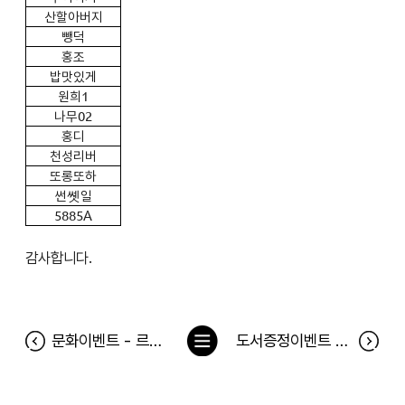
산할아버지
뺑덕
홍조
밥맛있게
원희1
나무02
홍디
천성리버
또롱또하
썬쏏일
5885A
감사합니다.
목
문화이벤트 - 르네 마그리트 특별전 (7월 21일 ~ 7월 31일) 관람 당첨자
도서증정이벤트 <당신은 타인을 바꿀 수 없다> 당첨자
록
으