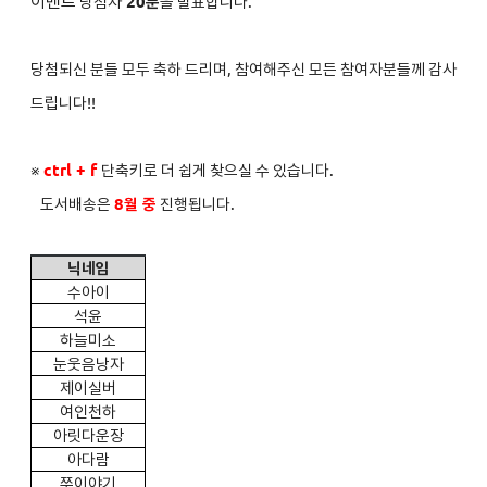
이벤트
당첨자
2
0분
을 발표합니다.
당첨되신 분들 모두 축하 드리며, 참여해주신 모든 참여자분들께 감사
드립니다!!
※
ctrl + f
단축키로 더 쉽게 찾으실 수 있습니다.
도서배송은
8
월 중
진행됩니다.
닉네임
수아이
석윤
하늘미소
눈웃음낭자
제이실버
여인천하
아릿다운장
아다람
쭈이야기