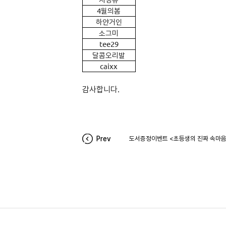
4
월의봄
하얀거인
소그미
tee29
달콤오리발
caixx
감사합니다.
Prev
도서증정이벤트 <초등생의 진짜 속마음