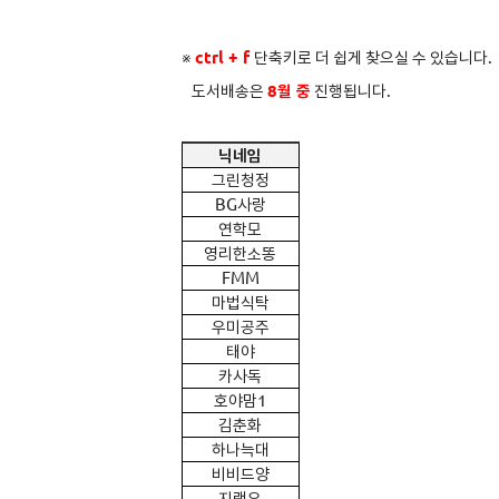
※
ctrl + f
단축키로 더 쉽게 찾으실 수 있습니다.
도서배송은
8
월 중
진행됩니다.
닉네임
그린청정
BG
사랑
연학모
영리한소똥
FMM
마법식탁
우미공주
태야
카사독
호야맘1
김춘화
하나늑대
비비드양
지랭유