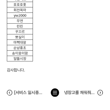
호호호홋
회전목마
yw2000
무연
린린
꾸끄르
뽀실이
마빡대왕
순냠홍초
송이웅이맘
알뜰시장
감사합니다.
목
[서비스 일시중지 안내] 2020년 11월 14일 오후 16시 ~ 19시
냉장고를 채워줘 200차 당첨자(11월 9일~11월 15일)
록
으