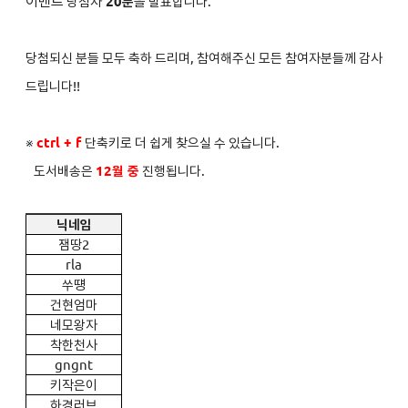
이벤트
당첨자
2
0분
을 발표합니다.
당첨되신 분들 모두 축하 드리며, 참여해주신 모든 참여자분들께 감사
드립니다!!
※
ctrl + f
단축키로 더 쉽게 찾으실 수 있습니다.
도서배송은
12
월 중
진행됩니다.
닉네임
잼땅2
rla
쑤떙
건현엄마
네모왕자
착한천사
gngnt
키작은이
하경러브