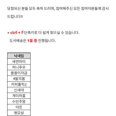
당첨되신 분들 모두 축하 드리며, 참여해주신 모든 참여자분들께 감사
드립니다!!
※
ctrl + f
단축키로 더 쉽게 찾으실 수 있습니다.
도서배송은
1
월 중
진행됩니다.
닉네임
세연마미
허니푸우
꿀꿀이저금
4
월의봄
커피홀릭2
신세대
개미하품
수민주맘
야르
맹모삼