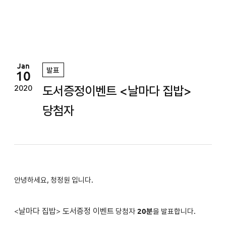
정
원
Jan
발표
10
도서증정이벤트 <날마다 집밥>
2020
당첨자
안녕하세요, 청정원 입니다.
<
날마다 집밥
>
도서증정 이벤트
당첨자
2
0분
을 발표합니다.