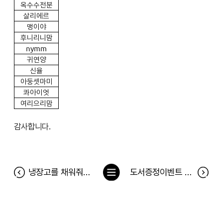
옥수수전분
살리에르
맹이야
후니리니맘
nymm
귀연양
신율
아둥셋마미
콰아이엇
여리으리맘
감사합니다.
목
냉장고를 채워줘 155차 당첨자(12월 30일~1월 5일)
도서증정이벤트 <아빠와 나> 당첨자
록
으
로