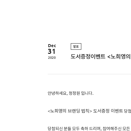
정
원
Dec
발표
31
도서증정이벤트 <노희영의
2020
안녕하세요, 청정원 입니다.
<
노희영의 브랜딩 법칙
>
도서증정 이벤트
당
당첨되신 분들 모두 축하 드리며, 참여해주신 모든