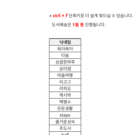
※
ctrl + f
단축키로 더 쉽게 찾으실 수 있습니다.
도서배송은
1
월 중
진행됩니다.
닉네임
옥아옥아
다음
상큼한하루
요미얌
마을여행
리고그
리피오
캐시박
백병수
은둔생활
xiayu
즐거운성숙
주도사
hell