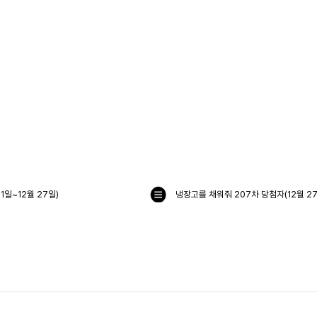
1일~12월 27일)
목
록
으
로