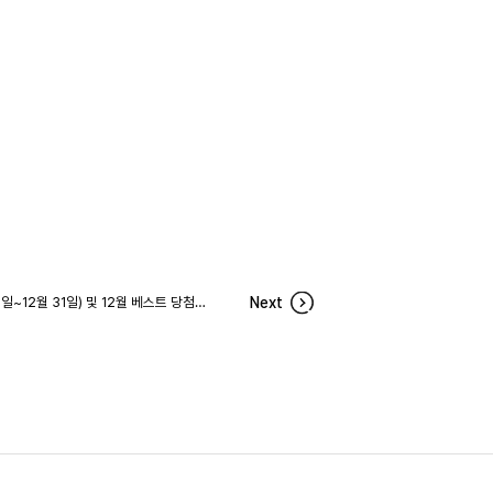
냉장고를 채워줘 207차 당첨자(12월 27일~12월 31일) 및 12월 베스트 당첨후기
Next