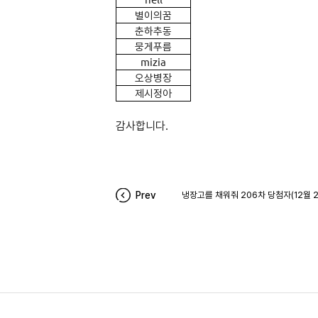
별이의꿈
춘하추동
뭉게푸름
mizia
오상병장
제시정아
감사합니다.
Prev
냉장고를 채워줘 206차 당첨자(12월 2