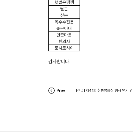
햇볕은쨍쨍
월든
싶은
옥수수전분
좋은아내
민준마음
환의사
로사로시이
감사합니다.
Prev
[긴급] 제41회 청룡영화상 행사 연기 