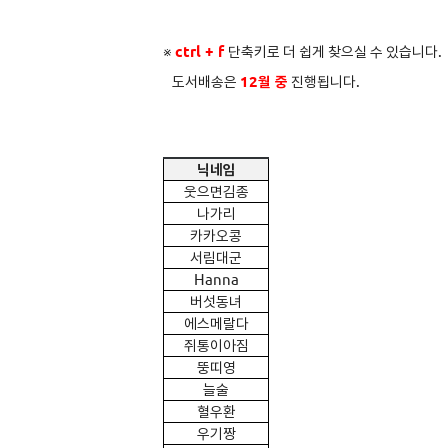
※
ctrl + f
단축키로 더 쉽게 찾으실 수 있습니다.
도서배송은
12
월 중
진행됩니다.
닉네임
웃으면김종
나가리
카카오콩
서림대군
Hanna
버섯동녀
에스메랄다
쥐통이아짐
뚱띠영
늘술
혈우환
우기짱