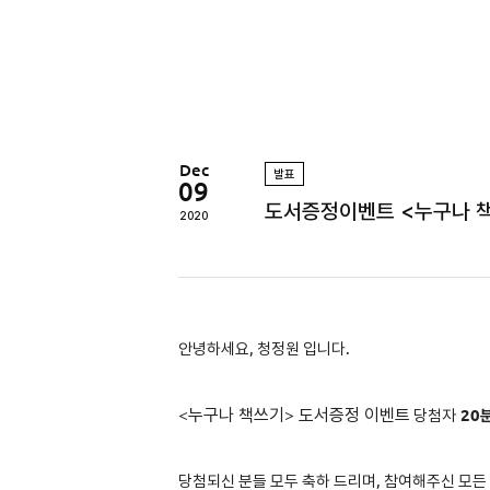
정
원
Dec
발표
09
도서증정이벤트 <누구나 
2020
안녕하세요, 청정원 입니다.
<
누구나 책쓰기
>
도서증정 이벤트
당첨자
2
0
당첨되신 분들 모두 축하 드리며, 참여해주신 모든