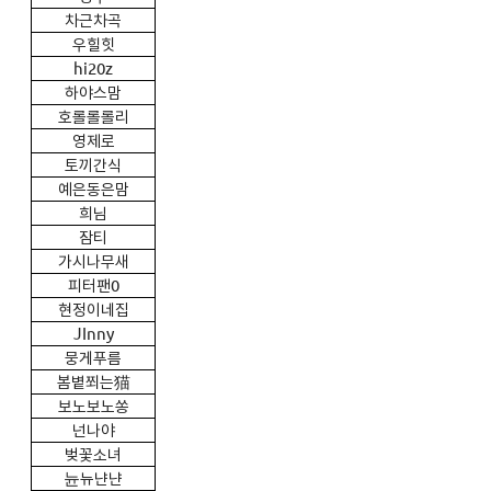
차근차곡
우힐힛
hi20z
하야스맘
호롤롤롤리
영제로
토끼간식
예은동은맘
희님
잠티
가시나무새
피터팬0
현정이네집
JInny
뭉게푸름
봄볕쬐는
猫
보노보노쏭
넌나야
벚꽃소녀
뉸뉴냔냔