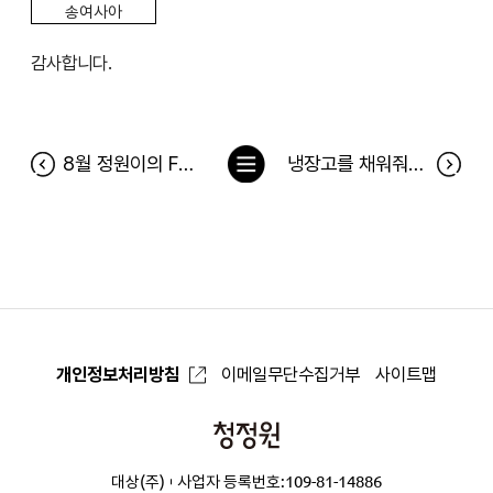
송여사아
감사합니다.
목
8월 정원이의 FoodBox 당첨자
냉장고를 채워줘 133차 당첨자(7월 22일~7월 28일) 및 7월 베스트 후기 당첨자
록
으
로
개인정보처리방침
이메일무단수집거부
사이트맵
청
정
대상(주)
사업자 등록번호:109-81-14886