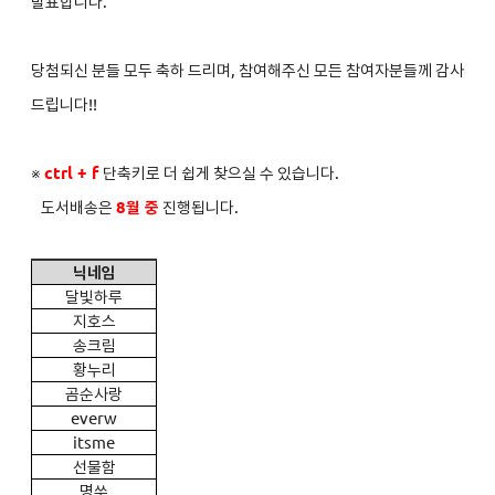
발표합니다.
당첨되신 분들 모두 축하 드리며, 참여해주신 모든 참여자분들께 감사
드립니다!!
※
ctrl + f
단축키로 더 쉽게 찾으실 수 있습니다.
도서배송은
8
월 중
진행됩니다.
닉네임
달빛하루
지호스
송크림
황누리
곰순사랑
everw
itsme
선물함
명쑤