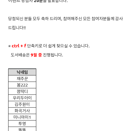
이벤트
당첨자
2
0분
을 발표합니다.
당첨되신 분들 모두 축하 드리며, 참여해주신 모든 참여자분들께 감사
드립니다!!
※
ctrl + f
단축키로 더 쉽게 찾으실 수 있습니다.
도서배송은
9
월 중
진행됩니다.
닉네임
재주꾼
봄222
껌딱디
우리두아이
김주원이
화곡거사
미니마미1
투영
똘똘