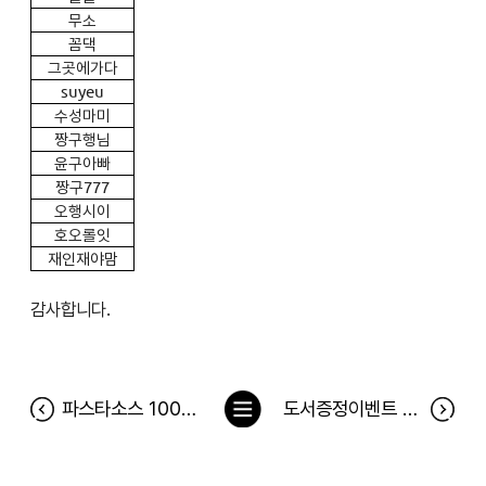
무소
꼼댁
그곳에가다
suyeu
수성마미
짱구행님
윤구아빠
짱구777
오행시이
호오롤잇
재인재야맘
감사합니다.
목
파스타소스 100인의 체험단 이벤트 당첨자
도서증정이벤트 <아파트 인테리어 교과서> 당첨자
록
으