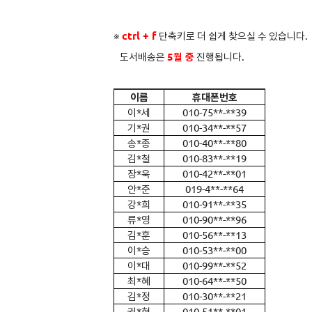
※
ctrl + f
단축키로 더 쉽게 찾으실 수 있습니다.
도서배송은
5
월 중
진행됩니다.
이름
휴대폰번호
이*세
010-75**-**39
기*권
010-34**-**57
송*종
010-40**-**80
김*철
010-83**-**19
장*욱
010-42**-**01
안*준
019-4**-**64
강*희
010-91**-**35
류*영
010-90**-**96
김*훈
010-56**-**13
이*승
010-53**-**00
이*대
010-99**-**52
최*혜
010-64**-**50
김*정
010-30**-**21
권*현
010-51**-**01