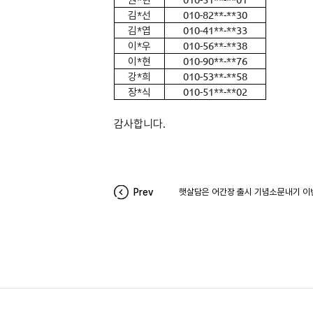
김*선
010-82**-**30
김*엽
010-41**-**33
이*우
010-56**-**38
이*현
010-90**-**76
강*희
010-53**-**58
장*식
010-51**-**02
감사합니다.
Prev
햇살담은 어간장 출시 기념소문내기 이