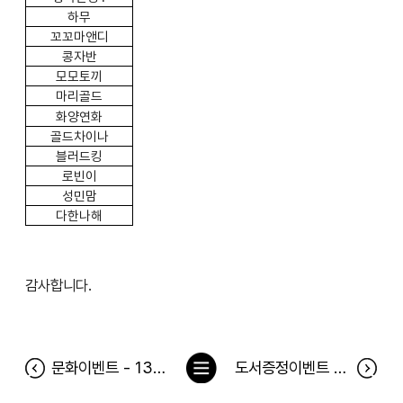
하무
꼬꼬마앤디
콩자반
모모토끼
마리골드
화양연화
골드차이나
블러드킹
로빈이
성민맘
다한나해
감사합니다.
목
문화이벤트 - 13후르츠케이크 공연 당첨자
도서증정이벤트 <한식이 우리 몸에 좋을 수밖에 없는 12가지 이유> 당첨자
록