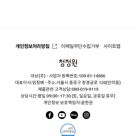
으
로
개인정보처리방침
이메일무단수집거부
사이트맵
청
정
대상(주)
사업자 등록번호:109-81-14886
원
대표이사:임정배
주소:서울시 종로구 창경궁로 120(인의동)
제품관련 고객상담:
080-019-9119
상담시간:평일 09:00~17:30 (토, 일요일, 공휴일 휴무)
개인정보 보호책임자:윤한권