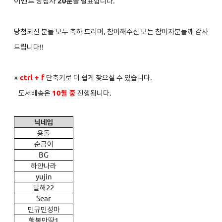
이벤트
당첨자
2
0분
을 발표합니다.
당첨되신 분들 모두 축하 드리며, 참여해주신 모든 참여자분들께 감사
드립니다!!
※
ctrl + f
단축키로 더 쉽게 찾으실 수 있습니다.
도서배송은
10
월 중
진행됩니다.
닉네임
용돌
순금이
BG
하얀나라
yujin
달해22
Sear
민규민성마
행복만땅1