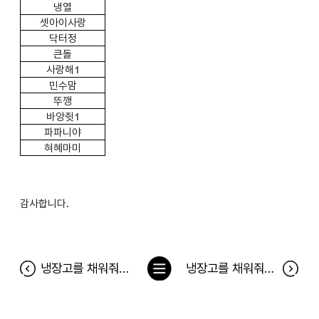
냉열
셋아이사랑
닥터정
큰돌
사랑해1
민수맘
뚜깽
바앙쥣1
파파니야
혀혜마미
감사합니다.
목
냉장고를 채워줘 기프트박스 4종 찾기 이벤트 당첨자
냉장고를 채워줘 155차 당첨자(12월 30일~1월 5일)
록
으