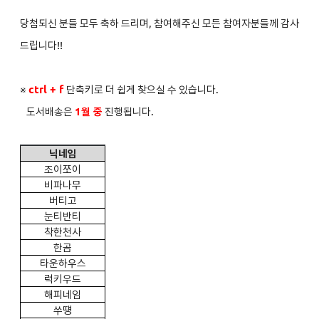
당첨되신 분들 모두 축하 드리며, 참여해주신 모든 참여자분들께 감사
드립니다!!
※
ctrl + f
단축키로 더 쉽게 찾으실 수 있습니다.
도서배송은
1
월 중
진행됩니다.
닉네임
조이쪼이
비파나무
버티고
눈티반티
착한천사
한곰
타운하우스
럭키우드
해피네임
쑤떙