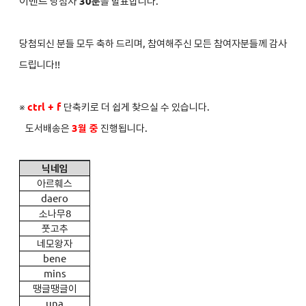
이벤트
당첨자
30분
을 발표합니다.
당첨되신 분들 모두 축하 드리며, 참여해주신 모든 참여자분들께 감사
드립니다!!
※
ctrl + f
단축키로 더 쉽게 찾으실 수 있습니다.
도서배송은
3
월 중
진행됩니다.
닉네임
아르훼스
daero
소나무8
풋고추
네모왕자
bene
mins
땡글땡글이
una