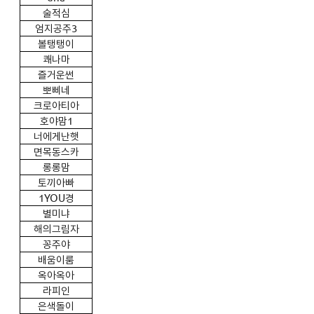
술적심
엄지공주3
볼탱탱이
쾌나마
즐거운썬
뽀삐네
크로아티아
호야맘1
너에게난햇
면목동스카
롱롱맘
토끼아빠
1YOU
경
별미냐
해의그림자
꽁주야
배움이룸
옥아옥아
라피인
은색돌이