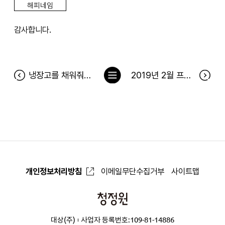
해피네임
감사합니다.
목
냉장고를 채워줘 111차 당첨자(2월 25일~3월 3일) 및 2월 베스트 당첨후기
2019년 2월 프렌즈 전용딜 당첨자
록
으
로
개인정보처리방침
이메일무단수집거부
사이트맵
청
정
대상(주)
사업자 등록번호:109-81-14886