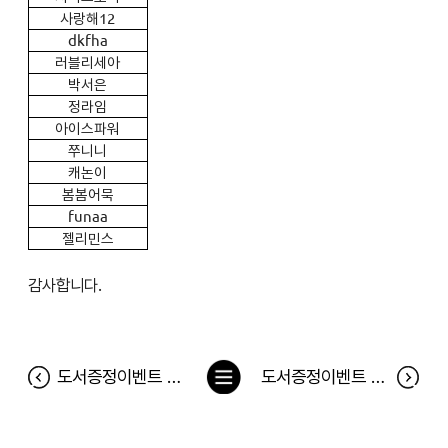
사랑해12
dkfha
러블리세아
박서은
정라임
아이스파워
쭈니니
캐논이
봄봄어묵
funaa
젤리민스
감사합니다.
목
도서증정이벤트 <나는 왜 네 말이 힘들까> 당첨자
도서증정이벤트 <에어프라이어 만능 레시피북> 당첨자
록
으