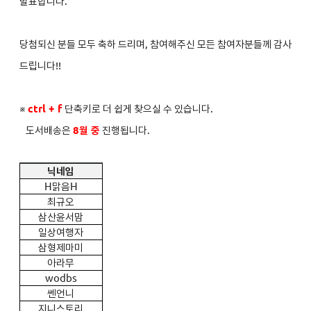
발표합니다.
당첨되신 분들 모두 축하 드리며, 참여해주신 모든 참여자분들께 감사
드립니다!!
※
ctrl + f
단축키로 더 쉽게 찾으실 수 있습니다.
도서배송은
8
월 중
진행됩니다.
닉네임
H
맑음H
최규오
삼산윤서맘
일상여행자
삼형제마미
아라무
wodbs
쎈언니
지니스토리