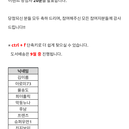
이벤트
당첨자
2
0분
을 발표합니다.
당첨되신 분들 모두 축하 드리며, 참여해주신 모든 참여자분들께 감사
드립니다!!
※
ctrl + f
단축키로 더 쉽게 찾으실 수 있습니다.
도서배송은
9
월 중
진행됩니다.
닉네임
김이름
아로미73
율송도
희야홀릭
막둥누나
후남
프렌즈
슈퍼우먼1
진지보이