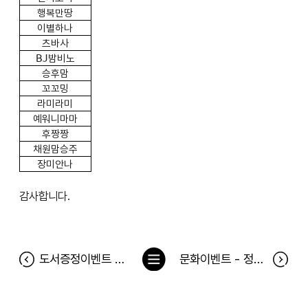
행복만땅
이별하나
츠바사
BJ
밤비노
승후맘
꼬꼬밍
라미라미
예워니마마
후짱짱
채원맘승주
장미안나
감사합니다.
목
도서증정이벤트 <1년 전과 똑같은 고민을 하는 나에게> 당첨자
문화이벤트 - 정글라이프 8월 31일 공연 당첨자
록
으