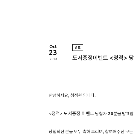
정
원
Oct
발표
23
도서증정이벤트 <정적> 
2019
안녕하세요, 청정원 입니다.
<
정적
>
도서증정 이벤트
당첨자
2
0분
을 발표합
당첨되신 분들 모두 축하 드리며, 참여해주신 모든