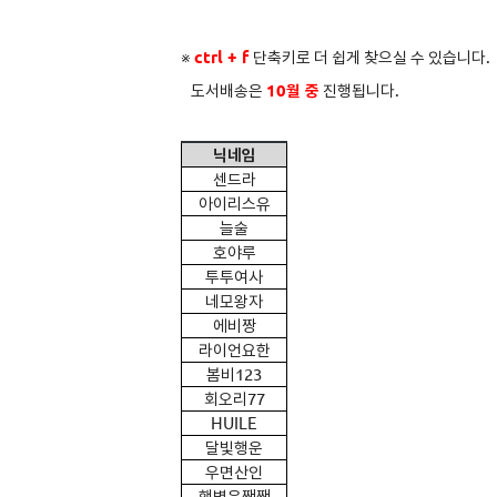
※
ctrl + f
단축키로 더 쉽게 찾으실 수 있습니다.
도서배송은
10
월 중
진행됩니다.
닉네임
센드라
아이리스유
늘술
호야루
투투여사
네모왕자
에비짱
라이언요한
봄비123
회오리77
HUILE
달빛행운
우면산인
햇볕은쨍쨍