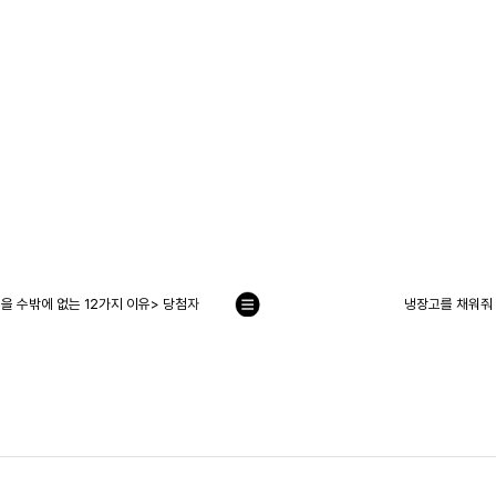
 수밖에 없는 12가지 이유> 당첨자
냉장고를 채워줘 1
목
록
으
로